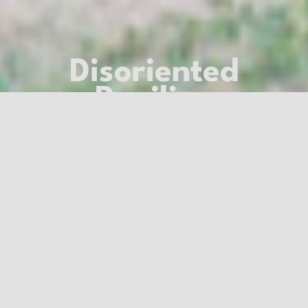
Disoriented
Pavilion
Uma instalação
de Camila
Cañeque
No coração de Alfama, nas ruínas do Pátio Dom
Fradique, sob o Castelo de São Jorge, nasce
Pavilhão
Desorientado
, um jardim urbano surreal de flora colorida
produzida em massa. A instalação subverte a perceção
do espaço, convidando os visitantes a confrontar a
identidade da cidade e a refletir sobre o património, o
turismo e a mercantilização.